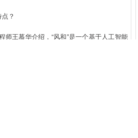
特点？
程师王慕华介绍，“风和”是一个基于人工智能
、专门用于气象服务的生成式人工智能系统。
型，而更像一个“AI气象服务官”。它通过学
大气运动的规律，从而能够根据当前的气象状
。
参数的强大模型为核心。”王慕华解释道，参数量
千亿级的参数意味着模型具有极强的学习和表
和复杂的大气现象。通过多模态融合和生成式