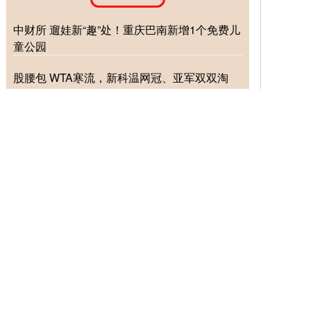
中财所 遛娃新“趣”处！重庆巴南新增1个免费儿
童公园
股腰包 WTA寒流，新科温网冠、亚军双双淘
汰，八强星光暗淡，前十仅一人_阿尼西莫娃_
选手_种子
股腰包 点外卖可快5-20分钟！美团外卖升级“1
对1急送”，覆盖超8成餐饮商家
德旺配资 1800年前的催泪弹：为什么一句“臣
本布衣”能让现代社畜当场破防？
兴泊证券 才过去一天时间，高市早苗的狐狸尾
巴就露出来了，中方早有预案等着她
推荐资讯