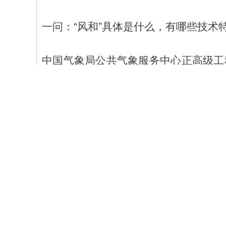
一问：“风和”具体是什么，有哪些技术
中国气象局公共气象服务中心正高级工
技术，特别是大型语言模型架构构建的
通俗地说，它不是传统的数值天气预报模
习海量的历史气象数据，来理解和掌握
态直接“生成”未来万通配资的天气情况
“‘风和’最重要的技术特点是以千亿级
是衡量模型复杂度和能力的关键指标，
达能力万通配资，能够捕捉到更加细微